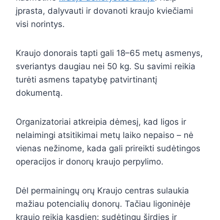
įprasta, dalyvauti ir dovanoti kraujo kviečiami
visi norintys.
Kraujo donorais tapti gali 18–65 metų asmenys,
sveriantys daugiau nei 50 kg. Su savimi reikia
turėti asmens tapatybę patvirtinantį
dokumentą.
Organizatoriai atkreipia dėmesį, kad ligos ir
nelaimingi atsitikimai metų laiko nepaiso – nė
vienas nežinome, kada gali prireikti sudėtingos
operacijos ir donorų kraujo perpylimo.
Dėl permainingų orų Kraujo centras sulaukia
mažiau potencialių donorų. Tačiau ligoninėje
kraujo reikia kasdien: sudėtingų širdies ir