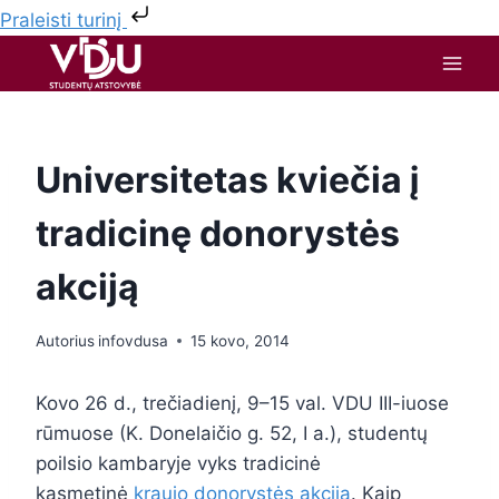
Praleisti turinį
Universitetas kviečia į
tradicinę donorystės
akciją
Autorius
infovdusa
15 kovo, 2014
Kovo 26 d., trečiadienį, 9–15 val. VDU III-iuose
rūmuose (K. Donelaičio g. 52, I a.), studentų
poilsio kambaryje vyks tradicinė
kasmetinė
kraujo donorystės akcija
. Kaip