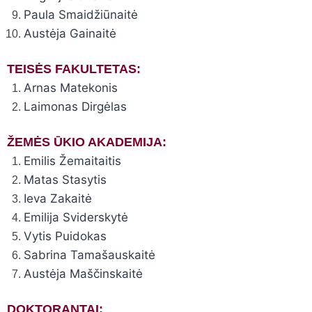
Paula Smaidžiūnaitė
Austėja Gainaitė
TEISĖS FAKULTETAS:
Arnas Matekonis
Laimonas Dirgėlas
ŽEMĖS ŪKIO AKADEMIJA:
Emilis Žemaitaitis
Matas Stasytis
Ieva Zakaitė
Emilija Sviderskytė
Vytis Puidokas
Sabrina Tamašauskaitė
Austėja Maščinskaitė
DOKTORANTAI: