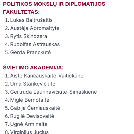
POLITIKOS MOKSLŲ IR DIPLOMATIJOS
FAKULTETAS:
Lukas Baltrušaitis
Austėja Abromaitytė
Rytis Skindzera
Rudolfas Astrauskas
Gerda Pranckutė
ŠVIETIMO AKADEMIJA:
Aistė Kančauskaitė-Vaitiekūnė
Uma Stankevičiūtė
Gertrūda Laurinavičiūtė-Simaškienė
Miglė Bernotaitė
Gabija Černiauskaitė
Rugilė Devisovaitė
Ugnė Arminaitė
Virginijus Jucius