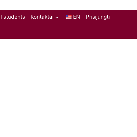
al students
Kontaktai
EN
Prisijungti