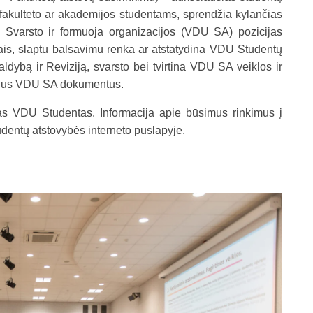
 fakulteto ar akademijos studentams, sprendžia kylančias
s. Svarsto ir formuoja organizacijos (VDU SA) pozicijas
mais, slaptu balsavimu renka ar atstatydina VDU Studentų
dybą ir Reviziją, svarsto bei tvirtina VDU SA veiklos ir
naujus VDU SA dokumentus.
nas VDU Studentas. Informacija apie būsimus rinkimus į
ntų atstovybės interneto puslapyje.