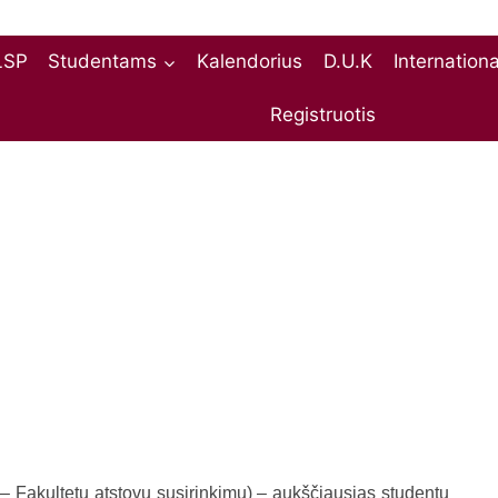
LSP
Studentams
Kalendorius
D.U.K
Internation
Registruotis
 Fakultetų atstovų susirinkimu) – aukščiausias studentų