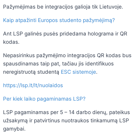
Pažymėjimas be integracijos galioja tik Lietuvoje.
Kaip atpažinti Europos studento pažymėjimą?
Ant LSP galinės pusės pridedama holograma ir QR
kodas.
Nepasirinkus pažymėjimo integracijos QR kodas bus
spausdinamas taip pat, tačiau jis identifikuos
neregistruotą studentą
ESC sistemoje
.
https://lsp.lt/lt/nuolaidos
Per kiek laiko pagaminamas LSP?
LSP pagaminamas per 5 – 14 darbo dienų
, pateikus
užsakymą ir patvirtinus nuotraukos tinkamumą LSP
gamybai.