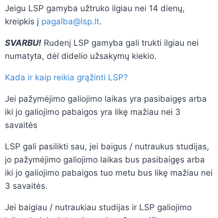
Jeigu LSP gamyba užtruko ilgiau nei 14 dienų,
kreipkis į
pagalba@lsp.lt
.
SVARBU!
Rudenį LSP gamyba gali trukti ilgiau nei
numatyta, dėl didelio užsakymų kiekio.
Kada ir kaip reikia grąžinti LSP?
Jei pažymėjimo galiojimo laikas yra pasibaigęs arba
iki jo galiojimo pabaigos yra likę mažiau nei 3
savaitės
LSP gali pasilikti sau, jei baigus / nutraukus studijas,
jo pažymėjimo galiojimo laikas bus pasibaigęs arba
iki jo galiojimo pabaigos tuo metu bus likę mažiau nei
3 savaitės.
Jei baigiau / nutraukiau studijas ir LSP galiojimo