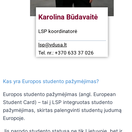
Karolina Būdavaitė
LSP koordinatorė
lsp@vdusa.lt
Tel. nr.: +370 633 37 026
Kas yra Europos studento pažymėjimas?
Europos studento pažymėjimas (angl. European
Student Card) – tai į LSP integruotas studento
pažymėjimas, skirtas palengvinti studentų judumą
Europoje.
Jis parodo studento statusą ne tik Lietuvoje, bet ir