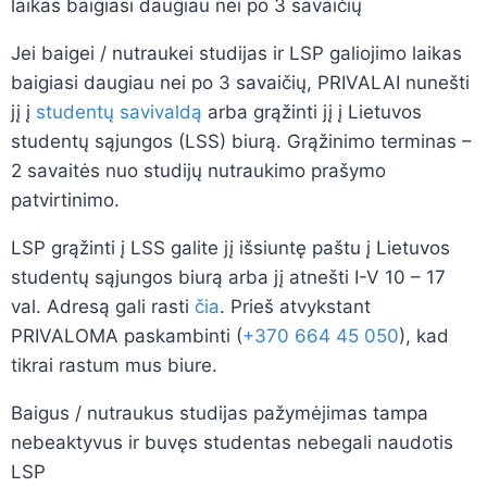
laikas baigiasi daugiau nei po 3 savaičių
Jei baigei / nutraukei studijas ir LSP galiojimo laikas
baigiasi daugiau nei po 3 savaičių, PRIVALAI nunešti
jį į
studentų savivaldą
arba grąžinti jį į Lietuvos
studentų sąjungos (LSS) biurą. Grąžinimo terminas –
2 savaitės nuo studijų nutraukimo prašymo
patvirtinimo.
LSP grąžinti į LSS galite jį išsiuntę paštu į Lietuvos
studentų sąjungos biurą arba jį atnešti I-V 10 – 17
val. Adresą gali rasti
čia
. Prieš atvykstant
PRIVALOMA paskambinti (
+370 664 45 050
), kad
tikrai rastum mus biure.
Baigus / nutraukus studijas pažymėjimas tampa
nebeaktyvus ir buvęs studentas nebegali naudotis
LSP