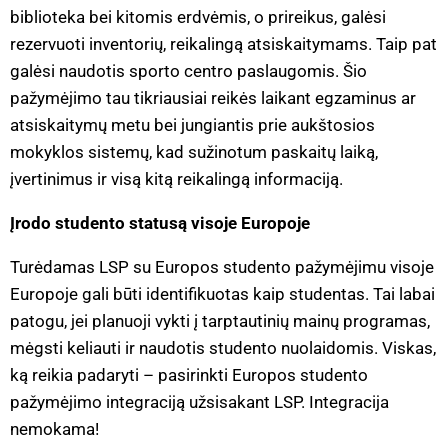
biblioteka bei kitomis erdvėmis, o prireikus, galėsi
rezervuoti inventorių, reikalingą atsiskaitymams. Taip pat
galėsi naudotis sporto centro paslaugomis. Šio
pažymėjimo tau tikriausiai reikės laikant egzaminus ar
atsiskaitymų metu bei jungiantis prie aukštosios
mokyklos sistemų, kad sužinotum paskaitų laiką,
įvertinimus ir visą kitą reikalingą informaciją.
Įrodo studento statusą visoje Europoje
Turėdamas LSP su Europos studento pažymėjimu visoje
Europoje gali būti identifikuotas kaip studentas. Tai labai
patogu, jei planuoji vykti į tarptautinių mainų programas,
mėgsti keliauti ir naudotis studento nuolaidomis. Viskas,
ką reikia padaryti – pasirinkti Europos studento
pažymėjimo integraciją užsisakant LSP. Integracija
nemokama!