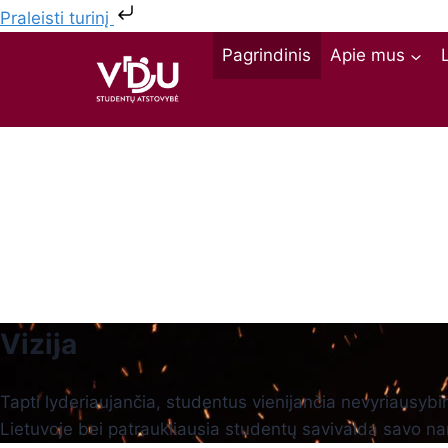
Praleisti turinį
Pagrindinis
Apie mus
Vizija
Tapti lyderiaujančia, studentus vienijančia nevyriausybi
Lietuvoje bei patraukliausia studentų savivalda savo na