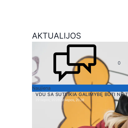
AKTUALIJOS
0
Naujiena
VDU SA SUTEIKIA GALIMYBĘ BŪTI NE 
29 liepos, 2026
29 liepos, 2026