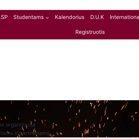
LSP
Studentams
Kalendorius
D.U.K
Internation
Registruotis
ne organizacija
riams ir partneriams.