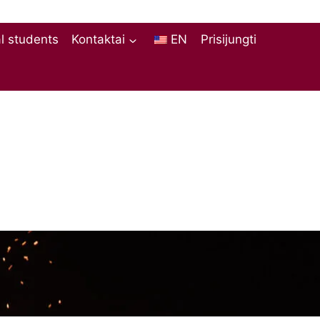
al students
Kontaktai
EN
Prisijungti