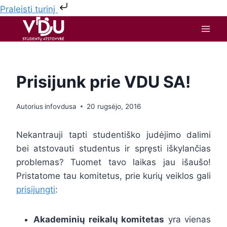
Praleisti turinį
Prisijunk prie VDU SA!
Autorius
infovdusa
20 rugsėjo, 2016
Nekantrauji tapti studentiško judėjimo dalimi
bei atstovauti studentus ir spręsti iškylančias
problemas? Tuomet tavo laikas jau išaušo!
Pristatome tau komitetus, prie kurių veiklos gali
prisijungti
:
Akademinių reikalų komitetas
yra vienas