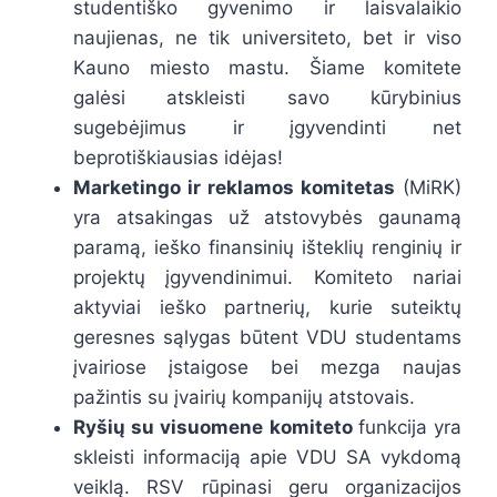
studentiško gyvenimo ir laisvalaikio
naujienas, ne tik universiteto, bet ir viso
Kauno miesto mastu. Šiame komitete
galėsi atskleisti savo kūrybinius
sugebėjimus ir įgyvendinti net
beprotiškiausias idėjas!
Marketingo ir reklamos komitetas
(MiRK)
yra atsakingas už atstovybės gaunamą
paramą, ieško finansinių išteklių renginių ir
projektų įgyvendinimui. Komiteto nariai
aktyviai ieško partnerių, kurie suteiktų
geresnes sąlygas būtent VDU studentams
įvairiose įstaigose bei mezga naujas
pažintis su įvairių kompanijų atstovais.
Ryšių su visuomene komiteto
funkcija yra
skleisti informaciją apie VDU SA vykdomą
veiklą. RSV rūpinasi geru organizacijos