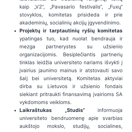
kaip „V2“, „Pavasario festivalis“, „Fuxų“
stovyklos, komitetas prisideda ir prie
akademinių, socialinių akcijų įgyvendinimo.
Projektų ir tarptautinių ryšių komitetas
ypatingas tuo, kad nuolat bendrauja ir
mezga partnerystes su užsienio
organizacijomis. Besiplečiantis partnerių
tinklas leidžia universiteto nariams išvykti į
įvairius jaunimo mainus ir atstovauti savo
šalį bei universitetą. Komitetas aktyviai
dirba su Lietuvos ir užsienio fondais
siekiant pritraukti finansavimą įvairioms SA
vykdomoms veikloms.
Laikraštukas „Studis“
informuoja
universiteto bendruomenę apie svarbias
aukštojo mokslo, studijų, socialines,