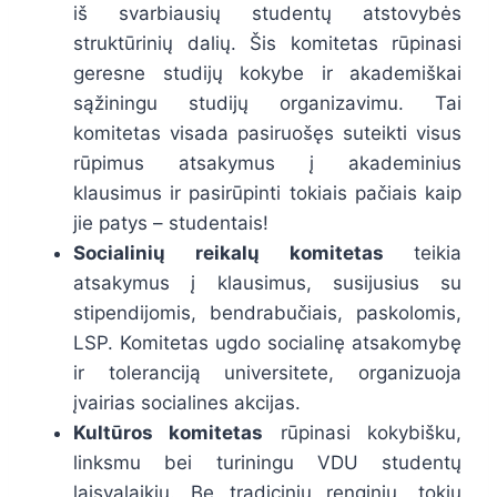
iš svarbiausių studentų atstovybės
struktūrinių dalių. Šis komitetas rūpinasi
geresne studijų kokybe ir akademiškai
sąžiningu studijų organizavimu. Tai
komitetas visada pasiruošęs suteikti visus
rūpimus atsakymus į akademinius
klausimus ir pasirūpinti tokiais pačiais kaip
jie patys – studentais!
Socialinių reikalų komitetas
teikia
atsakymus į klausimus, susijusius su
stipendijomis, bendrabučiais, paskolomis,
LSP. Komitetas ugdo socialinę atsakomybę
ir toleranciją universitete, organizuoja
įvairias socialines akcijas.
Kultūros komitetas
rūpinasi kokybišku,
linksmu bei turiningu VDU studentų
laisvalaikiu. Be tradicinių renginių, tokių