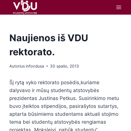
turinį
Naujienos iš VDU
rektorato.
Autorius
infovdusa
30 spalio, 2013
Šį rytą vyko rektorato posėdis,kuriame
dalyvavo ir mūsų studentų atstovybės
prezidentas Justinas Petkus. Susirinkimo metu
buvo įteiktos stipendijos, pasirašytos sutartys,
aptarta būsimiems studentams aktuali stojimo
tema bei studentų atstovybės rengiamas
projektas „Moksleivi, pabūk studentu“.