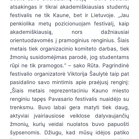
atsakingas ir tikrai akademiškiausias studentų
festivalis ne tik Kaune, bet ir Lietuvoje. „Jau
penkiolika metų pozicionuojam festivalį, kaip
akademiškiausią, nors dažniausiai
orientuodavomės į pramoginius renginius. Šiais
metais tiek organizacinio komiteto darbas, tiek
žmonių susidomėjimas parodė, jog studentams
rūpi ne tik pramogos.“ – sako Rūta. Pagrindinė
festivalio organizatorė Viktorija Šaulytė taip pat
pasidalino savo mintimis apie praėjusį renginį:
„Šiais metais reprezentaciniu Kauno miesto
renginiu tapęs Pavasario festivalis nuaidėjo su
trenksmu. Buvo labai gera matyti tiek daug,
aktyviai įvairiausiose veiklose dalyvaujančių
žmonių, kurių veidai nuolatos buvo papuošti
šypsenomis. Džiugu, kad mūsų idėjos patiko