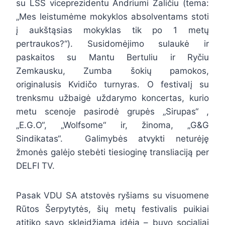
su LSS viceprezidentu Andriumi Zaličiu (tema:
„Mes leistumėme mokyklos absolventams stoti
į aukštąsias mokyklas tik po 1 metų
pertraukos?“). Susidomėjimo sulaukė ir
paskaitos su Mantu Bertuliu ir Ryčiu
Zemkausku, Zumba šokių pamokos,
originalusis Kvidičo turnyras. O festivalį su
trenksmu užbaigė uždarymo koncertas, kurio
metu scenoje pasirodė grupės „Sirupas“ ,
„E.G.O“, „Wolfsome“ ir, žinoma, „G&G
Sindikatas“. Galimybės atvykti neturėję
žmonės galėjo stebėti tiesioginę transliaciją per
DELFI TV.
Pasak VDU SA atstovės ryšiams su visuomene
Rūtos Šerpytytės, šių metų festivalis puikiai
atitiko savo skleidžiamą idėją – buvo socialiai