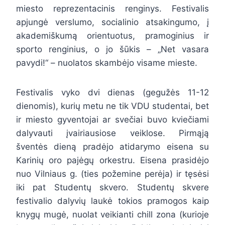
miesto reprezentacinis renginys. Festivalis
apjungė verslumo, socialinio atsakingumo, į
akademiškumą orientuotus, pramoginius ir
sporto renginius, o jo šūkis – „Net vasara
pavydi!“ – nuolatos skambėjo visame mieste.
Festivalis vyko dvi dienas (gegužės 11-12
dienomis), kurių metu ne tik VDU studentai, bet
ir miesto gyventojai ar svečiai buvo kviečiami
dalyvauti įvairiausiose veiklose. Pirmąją
šventės dieną pradėjo atidarymo eisena su
Karinių oro pajėgų orkestru. Eisena prasidėjo
nuo Vilniaus g. (ties požemine perėja) ir tęsėsi
iki pat Studentų skvero. Studentų skvere
festivalio dalyvių laukė tokios pramogos kaip
knygų mugė, nuolat veikianti chill zona (kurioje