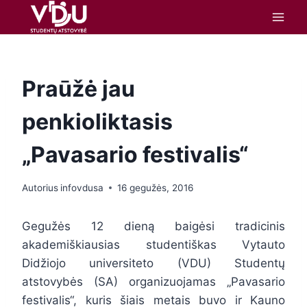
turinį
Praūžė jau
penkioliktasis
„Pavasario festivalis“
Autorius
infovdusa
16 gegužės, 2016
Gegužės 12 dieną baigėsi tradicinis
akademiškiausias studentiškas Vytauto
Didžiojo universiteto (VDU) Studentų
atstovybės (SA) organizuojamas „Pavasario
festivalis“, kuris šiais metais buvo ir Kauno