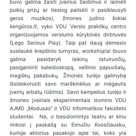
buvo galima žaisti įvairius žaidimus ir laimėti
puikių prizų ar tiesiog pailsėti ir pasiklausyti
geros muzikos), žmones judino šokiai
kengūros.lt
, vyko VDU Verslo praktikų centro
organizuojamos verslumo kūrybinės dirbtuvės
(Lego Serious Play). Taip pat daug dėmesio
susilaukė krepšinio turnyras,
workshop‘ai
(buvo
galima pasidaryti laikinų tatuiruočių,
pasigaminti kaleidoskopą, veltinio papuošalų,
magiškų pakabukų. Žmonės turėjo galimybę
išsidekoruoti savo marškinėlius ar mėgautis
įvairių arbatų rūšimis). Savo kampelius turėjo ir
žmones įvairiais eksperimentais domino VDU
AJMD „Modusas“ ir VDU Informatikos fakulteto
studentai. Na, o besidomintys teatru ar kinu
rinkosi į paskaitą su Eimučiu Kvosčiausku,
kurioje aktorius pasakojo apie tai, koks yra