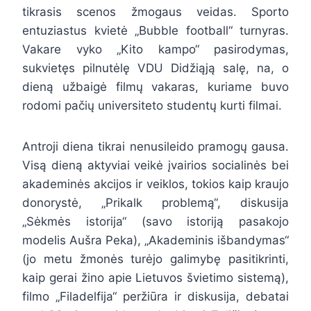
tikrasis scenos žmogaus veidas. Sporto
entuziastus kvietė „Bubble football“ turnyras.
Vakare vyko „Kito kampo“ pasirodymas,
sukvietęs pilnutėlę VDU Didžiąją salę, na, o
dieną užbaigė filmų vakaras, kuriame buvo
rodomi pačių universiteto studentų kurti filmai.
Antroji diena tikrai nenusileido pramogų gausa.
Visą dieną aktyviai veikė įvairios socialinės bei
akademinės akcijos ir veiklos, tokios kaip kraujo
donorystė, „Prikalk problemą“, diskusija
„Sėkmės istorija“ (savo istoriją pasakojo
modelis Aušra Peka), „Akademinis išbandymas“
(jo metu žmonės turėjo galimybę pasitikrinti,
kaip gerai žino apie Lietuvos švietimo sistemą),
filmo „Filadelfija“ peržiūra ir diskusija, debatai