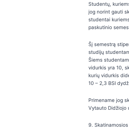
Studentų, kuriems
jog norint gauti 
studentai kuriems
paskutinio semest
Šį semestrą stipe
studijų studentam
Šiems studentams 
vidurkis yra 10, s
kurių vidurkis did
10 – 2,3 BSI dydži
Primename jog ska
Vytauto Didžiojo 
9. Skatinamosios 