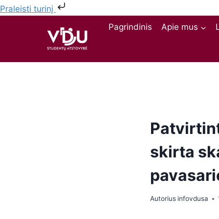
Praleisti turinį
Pagrindinis
Apie mus
Patvirtin
skirta sk
pavasari
Autorius
infovdusa