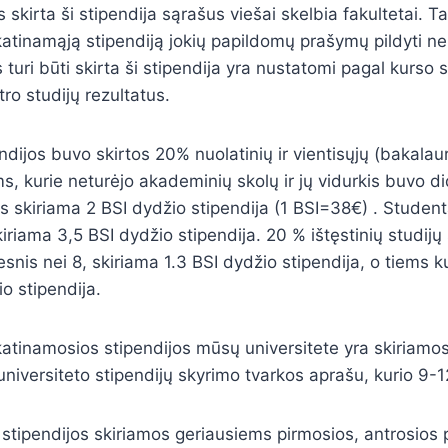
 skirta ši stipendija sąrašus viešai skelbia fakultetai. 
skatinamąją stipendiją jokių papildomų prašymų pildyti ner
 turi būti skirta ši stipendija yra nustatomi pagal kurso
ro studijų rezultatus.
ndijos buvo skirtos
20% nuolatinių ir vientisųjų (bakalaur
s, kurie neturėjo akademinių skolų ir jų vidurkis buvo di
skiriama 2 BSI dydžio stipendija (1 BSI=38€) . Student
kiriama 3,5 BSI dydžio stipendija. 20 % ištęstinių studij
esnis nei 8, skiriama 1.3 BSI dydžio stipendija, o tiems ku
o stipendija.
tinamosios stipendijos mūsų universitete yra skiriamos
universiteto stipendijų skyrimo tvarkos aprašu, kurio 9-1
stipendijos skiriamos geriausiems pirmosios, antrosios