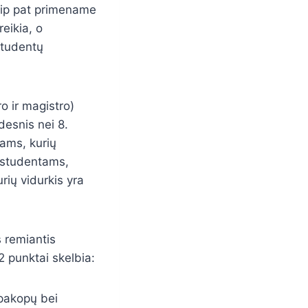
Taip pat primename
eikia, o
 studentų
o ir magistro)
desnis nei 8.
ams, kurių
ų studentams,
rių vidurkis yra
 remiantis
2 punktai skelbia:
 pakopų bei