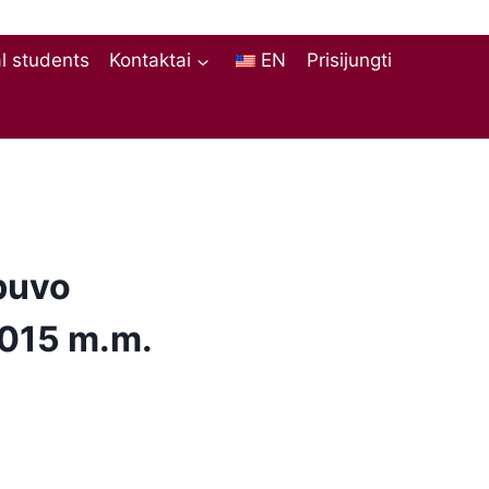
al students
Kontaktai
EN
Prisijungti
 buvo
2015 m.m.