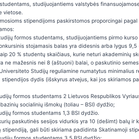
ų studentams, studijuojantiems valstybės finansuojamose
 vietose.
amosioms stipendijoms paskirstomos proporcingai pagal 
iamos:
studijų formos studentams, studijuojantiems pirmo kurs
onkursinis stojamasis balas yra didesnis arba lygus 9,5 
aip 20 % studentų skaičiaus, kurie neturi akademinių sk
yra ne mažesnis nei 8 (aštuoni) balai, o paskutinio semes
a Universiteto Studijų reguliamine numatytus minimalius r
 stipendijos dydis (išskyrus atvejus, kai jos skiriamos p
studijų formos studentams 2 Lietuvos Respublikos Vyria
 bazinių socialinių išmokų (toliau – BSI) dydžio;
studijų formos studentams 1,3 BSI dydžio.
rių paskutinės sesijos vidurkis yra 10 (dešimt) balų ir ku
stipendiją, gali būti skiriama padidinta Skatinamoji stip
studijų formos studentams 3,5 BSI dydžio;