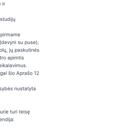
 ir
studijų
o pirmame
(devyni su puse);
olų, jų paskutinės
tro apimtis
eikalavimus.
agal šio Aprašo 12
usybės nustatyta
rie turi teisę
endija: