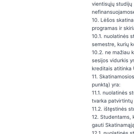
vientisųjų studij
nefinansuojamose
10. Lėšos skatin
programas ir skir
10.1. nuolatinės 
semestre, kurių k
10.2. ne mažiau k
sesijos vidurkis 
kreditais atitink
11. Skatinamosios
punktą) yra:
11.1. nuolatinės 
tvarka patvirtintų
11.2. ištęstinės 
12. Studentams, ku
gauti Skatinamąją 
12.1. nuolatinės 