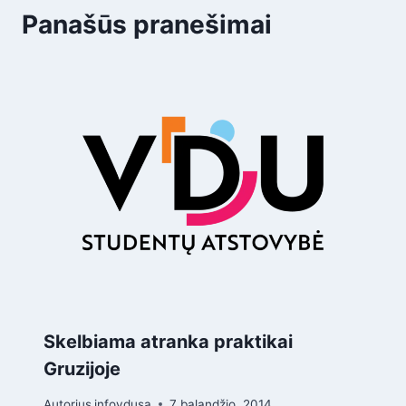
Panašūs pranešimai
Skelbiama atranka praktikai
Gruzijoje
Autorius
infovdusa
7 balandžio, 2014