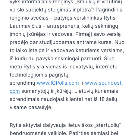
vyks informacinis renginys „Smulkių ir vidutinių
verslo subjektų steigimas ir plėtra“! Pagrindinis
renginio svečias – patyręs verslininkas Rytis
Laurinavičius – antrepreneris, kelių sėkmingų
įmonių įkūrėjas ir vadovas. Pirmąjį savo verslą
pradėjo dar studijuodamas antrame kurse. Nuo
to laiko įsteigė ir vadovavo keturiems verslams,
iš kurių du pavyko sėkmingai parduoti. Šiuo
metu Rytis yra vienas iš inovatyvių, interneto
technologijomis pagrįstų,
sprendimų
www.IQPolls.com
ir
www.soundest.
com
sumanytojų ir įkūrėjų. Lietuvių kuriamais
sprendimais naudojasi klientai net iš 18 šalių
visame pasaulyje.
Rytis aktyviai dalyvauja lietuviškos „startuolių“
bendruomenės veikloje. Patirties semiasi bei