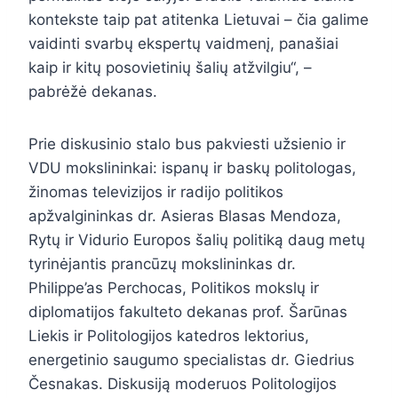
kontekste taip pat atitenka Lietuvai – čia galime
vaidinti svarbų ekspertų vaidmenį, panašiai
kaip ir kitų posovietinių šalių atžvilgiu“, –
pabrėžė dekanas.
Prie diskusinio stalo bus pakviesti užsienio ir
VDU mokslininkai: ispanų ir baskų politologas,
žinomas televizijos ir radijo politikos
apžvalgininkas dr. Asieras Blasas Mendoza,
Rytų ir Vidurio Europos šalių politiką daug metų
tyrinėjantis prancūzų mokslininkas dr.
Philippe’as Perchocas, Politikos mokslų ir
diplomatijos fakulteto dekanas prof. Šarūnas
Liekis ir Politologijos katedros lektorius,
energetinio saugumo specialistas dr. Giedrius
Česnakas. Diskusiją moderuos Politologijos