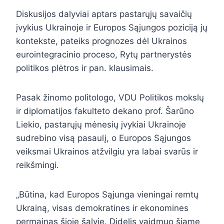
Diskusijos dalyviai aptars pastarųjų savaičių
įvykius Ukrainoje ir Europos Sąjungos poziciją jų
kontekste, pateiks prognozes dėl Ukrainos
eurointegracinio proceso, Rytų partnerystės
politikos plėtros ir pan. klausimais.
Pasak žinomo politologo, VDU Politikos mokslų
ir diplomatijos fakulteto dekano prof. Šarūno
Liekio, pastarųjų mėnesių įvykiai Ukrainoje
sudrebino visą pasaulį, o Europos Sąjungos
veiksmai Ukrainos atžvilgiu yra labai svarūs ir
reikšmingi.
„Būtina, kad Europos Sąjunga vieningai remtų
Ukrainą, visas demokratines ir ekonomines
permainas šioje šalyje. Didelis vaidmuo šiame