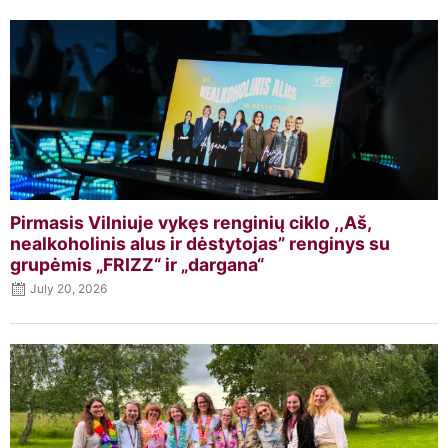
Pirmasis Vilniuje vykęs renginių ciklo ,,Aš,
nealkoholinis alus ir dėstytojas” renginys su
grupėmis „FRIZZ“ ir „dargana“
July 20, 2026