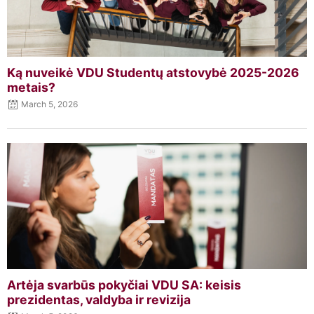
Ką nuveikė VDU Studentų atstovybė 2025-2026
metais?
March 5, 2026
Artėja svarbūs pokyčiai VDU SA: keisis
prezidentas, valdyba ir revizija