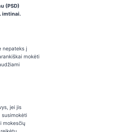
mu (PSD)
 imtinai.
ie nepateks į
arankiškai mokėti
raudžiami
s, jei jis
i susimokėti
nei mokesčių
 reikėtų