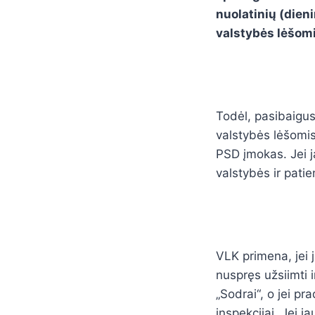
nuolatinių (dien
valstybės lėšomi
Todėl, pasibaigus 
valstybės lėšomis
PSD įmokas. Jei j
valstybės ir pati
VLK primena, jei 
nuspręs užsiimti 
„Sodrai“, o jei pr
inspekcijai. Jei 