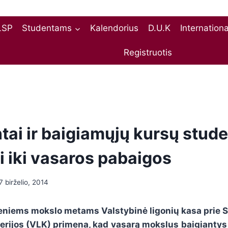
LSP
Studentams
Kalendorius
D.U.K
Internation
Registruotis
tai ir baigiamųjų kursų stude
i iki vasaros pabaigos
7 birželio, 2014
ieniems mokslo metams Valstybinė ligonių kasa prie 
erijos (VLK) primena, kad
vasarą mokslus
baigiantys