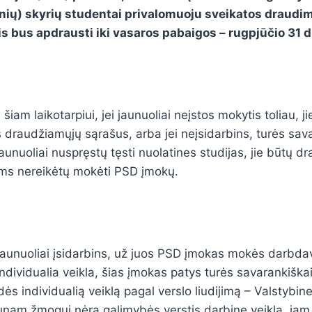
inių) skyrių studentai privalomuoju sveikatos draudi
s bus apdrausti iki vasaros pabaigos – rugpjūčio 31 d.
šiam laikotarpiui, jei jaunuoliai neįstos mokytis toliau, j
 draudžiamųjų sąrašus, arba jei neįsidarbins, turės sav
aunuoliai nuspręstų tęsti nuolatines studijas, jie būtų d
ems nereikėtų mokėti PSD įmokų.
jaunuoliai įsidarbins, už juos PSD įmokas mokės darbdavy
individualia veikla, šias įmokas patys turės savarankiška
adės individualią veiklą pagal verslo liudijimą – Valstybi
jaunam žmogui nėra galimybės verstis darbine veikla, jam