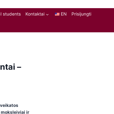
al students
Kontaktai
EN
Prisijungti
ntai –
Sveikatos
moksleiviai ir