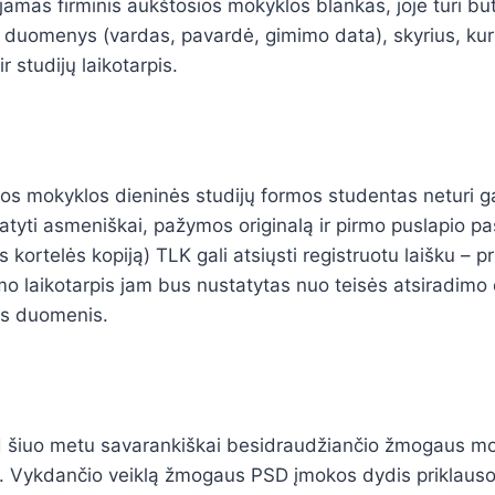
jamas firminis aukštosios mokyklos blankas, joje turi būt
duomenys (vardas, pavardė, gimimo data), skyrius, ku
r studijų laikotarpis.
os mokyklos dieninės studijų formos studentas neturi g
tyti asmeniškai, pažymos originalą ir pirmo puslapio pa
kortelės kopiją) TLK gali atsiųsti registruotu laišku – p
o laikotarpis jam bus nustatytas nuo teisės atsiradimo
os duomenis.
d šiuo metu savarankiškai besidraudžiančio žmogaus 
o. Vykdančio veiklą žmogaus PSD įmokos dydis priklauso 