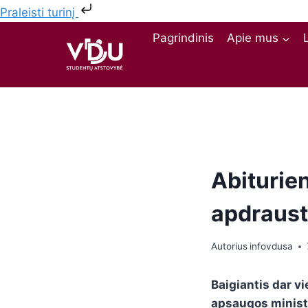
Praleisti turinį
Pagrindinis
Apie mus
Abiturien
apdraust
Autorius
infovdusa
Baigiantis dar v
apsaugos minist