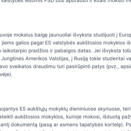
ų, valstybės lėšomis PSD bus apdrausti ir kitais mokslo m
etuvoje mokslus baigę jaunuoliai išvyksta studijuoti į Eur
s jiems galios pagal ES valstybės aukštosios mokyklos i
aikotarpio pradžios ir pabaigos datas. Jei išvyksta tol
į Jungtines Amerikos Valstijas, į Rusiją tokie studentai 
avo sveikatos draudimu turi pasirūpinti patys (pvz., apsi
ėje).
uojantys ES aukštųjų mokyklų dieniniuose skyriuose, terit
pateikti aukštosios mokyklos, kurioje mokosi, išduotą p
nantį dokumentą (pasą ar asmens tapatybės kortelę). Pa