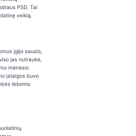
apdraus PSD. Tai
latinę veiklą.
lomus įgijo sausio,
viso jas nutraukė,
kimo mėnesio
mo įstaigos buvo
tybės lėšomis
uolatinių