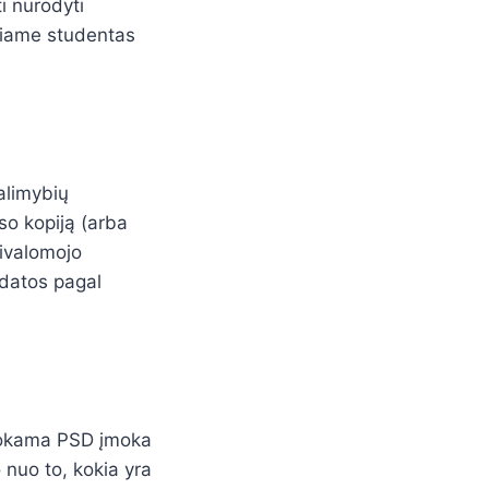
i nurodyti
riame studentas
alimybių
so kopiją (arba
rivalomojo
 datos pagal
mokama PSD įmoka
nuo to, kokia yra