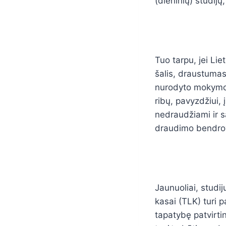
(dieninių) studij
Tuo tarpu, jei Li
šalis, draustuma
nurodyto mokymo l
ribų, pavyzdžiui, 
nedraudžiami ir s
draudimo bendrov
Jaunuoliai, studij
kasai (TLK) turi 
tapatybę patvirti