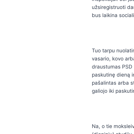
užsiregistruoti d
bus laikina social
Tuo tarpu nuolatin
vasario, kovo arb
draustumas PSD v
paskutinę dieną i
pašalintas arba s
galiojo iki pasku
Na, o tie mokslei