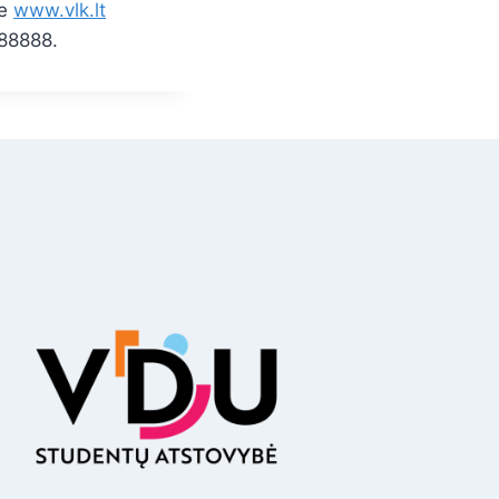
je
www.vlk.lt
 88888.