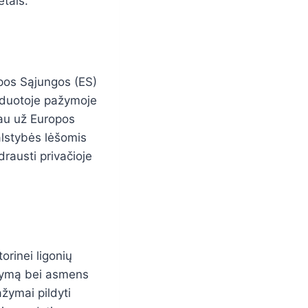
etais.
opos Sąjungos (ES)
šduotoje pažymoje
iau už Europos
valstybės lėšomis
drausti privačioje
orinei ligonių
ažymą bei asmens
žymai pildyti