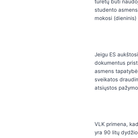
turėtų būti naudo
studento asmens 
mokosi (dieninis) i
Jeigu ES aukštosi
dokumentus prista
asmens tapatybės 
sveikatos draudim
atsiųstos pažym
VLK primena, ka
yra 90 litų dydži