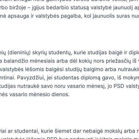
arbo biržoje – įgijus bedarbio statusą valstybė jaunuolį 
inė apsauga ir valstybės pagalba, kol jaunuolis suras nuo
ių (dieninių) skyrių studentų, kurie studijas baigė ir dip
a balandžio mėnesiais arba dėl kokių nors priežasčių iš 
alstybės lėšomis baigėsi studijų baigimo arba nutrau
mtinai. Pavyzdžiui, jei studentas diplomą gavo, iš moky
tudijas nutraukė savo noru vasario mėnesį, jo PSD vals
tinės vasario mėnesio dienos.
viai ar studentai, kurie šiemet dar nebaigė mokslų arba n