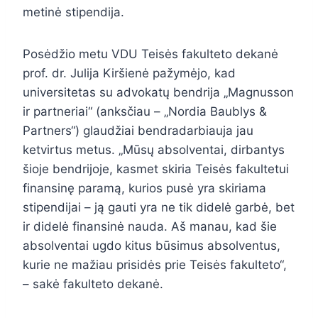
metinė stipendija.
Posėdžio metu VDU Teisės fakulteto dekanė
prof. dr. Julija Kiršienė pažymėjo, kad
universitetas su advokatų bendrija „Magnusson
ir partneriai“ (anksčiau – „Nordia Baublys &
Partners“) glaudžiai bendradarbiauja jau
ketvirtus metus. „Mūsų absolventai, dirbantys
šioje bendrijoje, kasmet skiria Teisės fakultetui
finansinę paramą, kurios pusė yra skiriama
stipendijai – ją gauti yra ne tik didelė garbė, bet
ir didelė finansinė nauda. Aš manau, kad šie
absolventai ugdo kitus būsimus absolventus,
kurie ne mažiau prisidės prie Teisės fakulteto“,
– sakė fakulteto dekanė.