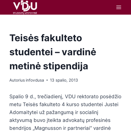
turinį
Teisės fakulteto
studentei – vardinė
metinė stipendija
Autorius
infovdusa
13 spalio, 2013
Spalio 9 d., trečiadienį, VDU rektorato posėdžio
metu Teisės fakulteto 4 kurso studentei Justei
Adomaitytei už pažangumą ir socialinį
aktyvumą buvo įteikta advokatų profesinės
bendrijos „Magnusson ir partneriai“ vardinė