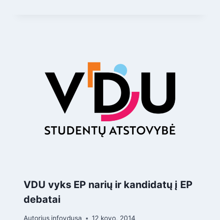
VDU vyks EP narių ir kandidatų į EP
debatai
Autorius
infovdusa
12 kovo, 2014