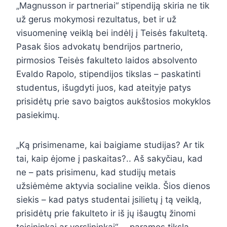
„Magnusson ir partneriai“ stipendiją skiria ne tik
už gerus mokymosi rezultatus, bet ir už
visuomeninę veiklą bei indėlį į Teisės fakultetą.
Pasak šios advokatų bendrijos partnerio,
pirmosios Teisės fakulteto laidos absolvento
Evaldo Rapolo, stipendijos tikslas – paskatinti
studentus, išugdyti juos, kad ateityje patys
prisidėtų prie savo baigtos aukštosios mokyklos
pasiekimų.
„Ką prisimename, kai baigiame studijas? Ar tik
tai, kaip ėjome į paskaitas?.. Aš sakyčiau, kad
ne – pats prisimenu, kad studijų metais
užsiėmėme aktyvia socialine veikla. Šios dienos
siekis – kad patys studentai įsilietų į tą veiklą,
prisidėtų prie fakulteto ir iš jų išaugtų žinomi
teisininkai ar verslininkai“, – paramos tikslą